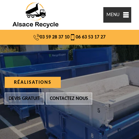
MENU
03 59 28 37 10
06 63 53 17 27
RÉALISATIONS
DEVIS GRATUIT
CONTACTEZ NOUS