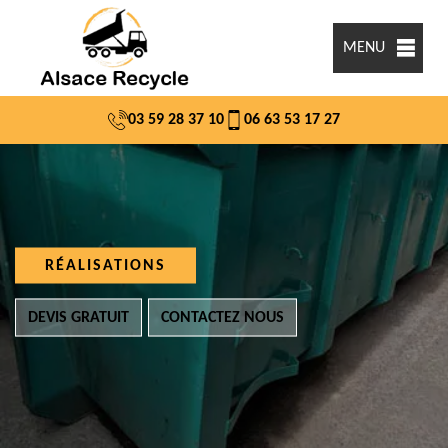
MENU
03 59 28 37 10
06 63 53 17 27
RÉALISATIONS
DEVIS GRATUIT
CONTACTEZ NOUS