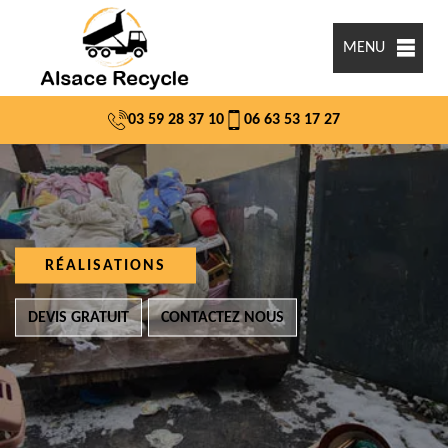
MENU
03 59 28 37 10
06 63 53 17 27
RÉALISATIONS
DEVIS GRATUIT
CONTACTEZ NOUS