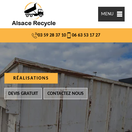
MENU
03 59 28 37 10
06 63 53 17 27
RÉALISATIONS
DEVIS GRATUIT
CONTACTEZ NOUS