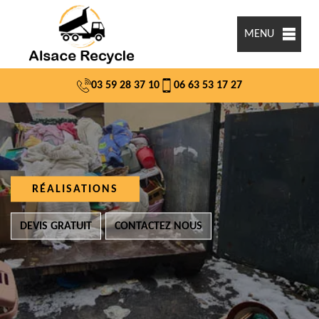
MENU
03 59 28 37 10
06 63 53 17 27
RÉALISATIONS
DEVIS GRATUIT
CONTACTEZ NOUS