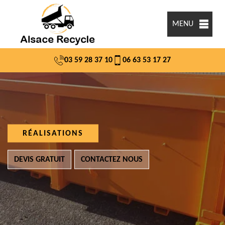
MENU
03 59 28 37 10
06 63 53 17 27
RÉALISATIONS
DEVIS GRATUIT
CONTACTEZ NOUS