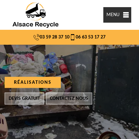
MENU
03 59 28 37 10
06 63 53 17 27
RÉALISATIONS
DEVIS GRATUIT
CONTACTEZ NOUS