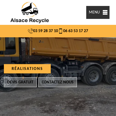
MENU
03 59 28 37 10
06 63 53 17 27
RÉALISATIONS
DEVIS GRATUIT
CONTACTEZ NOUS