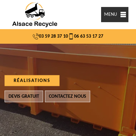
MENU
03 59 28 37 10
06 63 53 17 27
RÉALISATIONS
DEVIS GRATUIT
CONTACTEZ NOUS