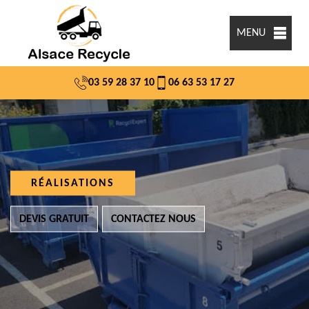
MENU
03 59 28 37 10
06 63 53 17 27
RÉALISATIONS
DEVIS GRATUIT
CONTACTEZ NOUS