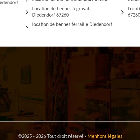
iedendorf
Location de bennes à gravats
Locat
Diedendorf 67260
6726
s
location de bennes ferraille Diedendorf
©2025 - 2026 Tout droit réservé -
Mentions légales