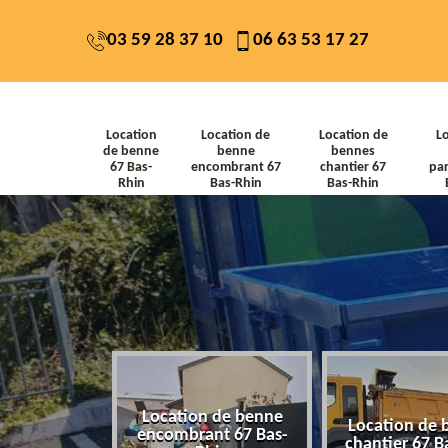
03 59 28 37 10
06 63 53 17 27
Location
Location de
Location de
L
de benne
benne
bennes
67 Bas-
encombrant 67
chantier 67
par
Rhin
Bas-Rhin
Bas-Rhin
Location de benne
de benne 67
Location de 
encombrant 67 Bas-
-Rhin
chantier 67 B