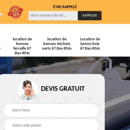
ÊTRE RAPPELÉ
location de
location de
Location de
bennes
bennes déchets
benne bois
-
ferraille 67
verts 67 Bas-Rhin
67 Bas-Rhin
Bas-Rhin
DEVIS GRATUIT
ne
Location de bennes
Location de bennes à
diat
Tout venant 67 Bas-
gravats 67 Bas-Rhin