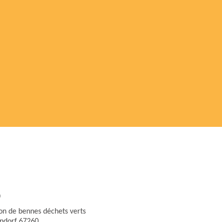
0
ion de bennes déchets verts
ndorf 67260