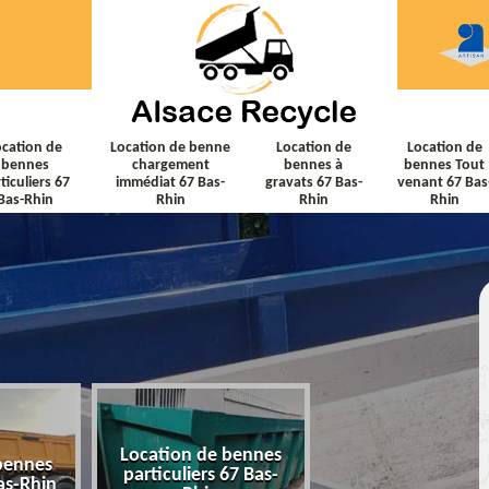
ocation de
Location de benne
Location de
Location de
bennes
chargement
bennes à
bennes Tout
ticuliers 67
immédiat 67 Bas-
gravats 67 Bas-
venant 67 Bas
Bas-Rhin
Rhin
Rhin
Rhin
Location de bennes
Location de ben
bennes
particuliers 67 Bas-
chargement immé
as-Rhin