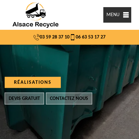
MENU
03 59 28 37 10
06 63 53 17 27
RÉALISATIONS
DEVIS GRATUIT
CONTACTEZ NOUS