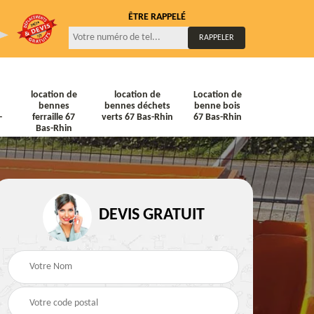
ÊTRE RAPPELÉ
location de
location de
Location de
bennes
bennes déchets
benne bois
-
ferraille 67
verts 67 Bas-Rhin
67 Bas-Rhin
Bas-Rhin
DEVIS GRATUIT
ne
Location de bennes
Location de bennes à
diat
Tout venant 67 Bas-
gravats 67 Bas-Rhin