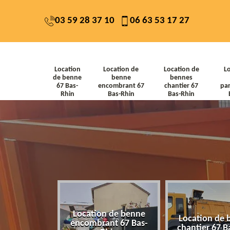
03 59 28 37 10
06 63 53 17 27
Location
Location de
Location de
L
de benne
benne
bennes
67 Bas-
encombrant 67
chantier 67
par
Rhin
Bas-Rhin
Bas-Rhin
Location de benne
de benne 67
Location de 
encombrant 67 Bas-
-Rhin
chantier 67 B