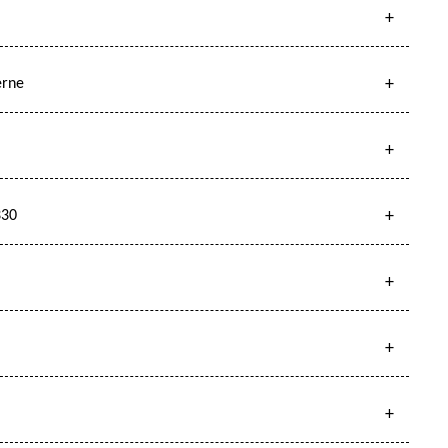
erne
330