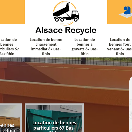
ocation de
Location de benne
Location de
Location de
bennes
chargement
bennes à
bennes Tout
ticuliers 67
immédiat 67 Bas-
gravats 67 Bas-
venant 67 Bas
Bas-Rhin
Rhin
Rhin
Rhin
Location de bennes
Location de ben
bennes
particuliers 67 Bas-
chargement immé
as-Rhin