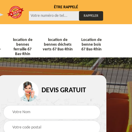
ÊTRE RAPPELÉ
location de
location de
Location de
bennes
bennes déchets
benne bois
-
ferraille 67
verts 67 Bas-Rhin
67 Bas-Rhin
Bas-Rhin
DEVIS GRATUIT
ne
Location de bennes
Location de bennes à
diat
Tout venant 67 Bas-
gravats 67 Bas-Rhin