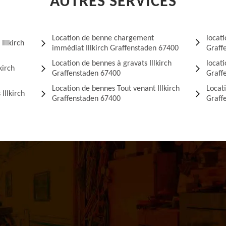
AUTRES SERVICES
Location de benne chargement
locati
Illkirch
immédiat Illkirch Graffenstaden 67400
Graff
Location de bennes à gravats Illkirch
locati
kirch
Graffenstaden 67400
Graff
Location de bennes Tout venant Illkirch
Locati
Illkirch
Graffenstaden 67400
Graff