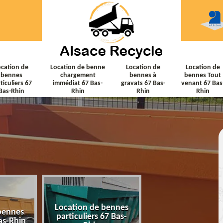
ocation de
Location de benne
Location de
Location de
bennes
chargement
bennes à
bennes Tout
ticuliers 67
immédiat 67 Bas-
gravats 67 Bas-
venant 67 Bas
Bas-Rhin
Rhin
Rhin
Rhin
Location de bennes
Location de ben
bennes
particuliers 67 Bas-
chargement immé
as-Rhin