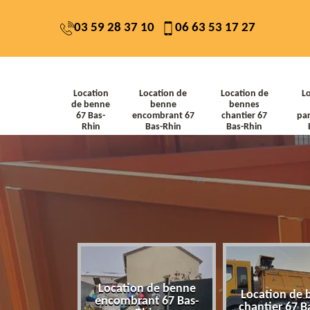
03 59 28 37 10
06 63 53 17 27
Location
Location de
Location de
L
de benne
benne
bennes
67 Bas-
encombrant 67
chantier 67
par
Rhin
Bas-Rhin
Bas-Rhin
Location de benne
de benne 67
Location de 
encombrant 67 Bas-
-Rhin
chantier 67 B