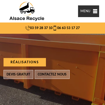
MENU
03 59 28 37 10
06 63 53 17 27
RÉALISATIONS
DEVIS GRATUIT
CONTACTEZ NOUS