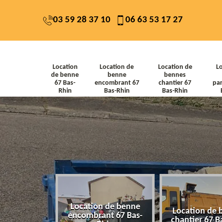
03 59 28 37 10
06 63 53 17 27
Location
Location de
Location de
L
de benne
benne
bennes
67 Bas-
encombrant 67
chantier 67
par
Rhin
Bas-Rhin
Bas-Rhin
Location de benne
de benne 67
Location de 
encombrant 67 Bas-
-Rhin
chantier 67 B