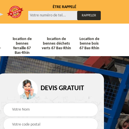
ÊTRE RAPPELÉ
location de
location de
Location de
bennes
bennes déchets
benne bois
-
ferraille 67
verts 67 Bas-Rhin
67 Bas-Rhin
Bas-Rhin
DEVIS GRATUIT
ne
Location de bennes
Location de bennes à
diat
Tout venant 67 Bas-
gravats 67 Bas-Rhin