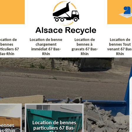
ocation de
Location de benne
Location de
Location de
bennes
chargement
bennes à
bennes Tout
ticuliers 67
immédiat 67 Bas-
gravats 67 Bas-
venant 67 Bas
Bas-Rhin
Rhin
Rhin
Rhin
Location de bennes
Location de ben
bennes
particuliers 67 Bas-
chargement immé
as-Rhin