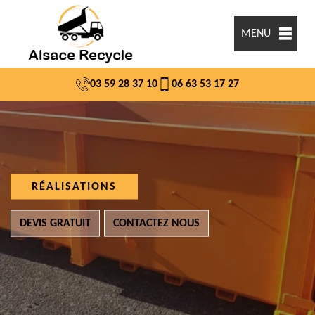
MENU
03 59 28 37 10
06 63 53 17 27
RÉALISATIONS
DEVIS GRATUIT
CONTACTEZ NOUS