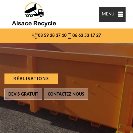
MENU
03 59 28 37 10
06 63 53 17 27
RÉALISATIONS
DEVIS GRATUIT
CONTACTEZ NOUS