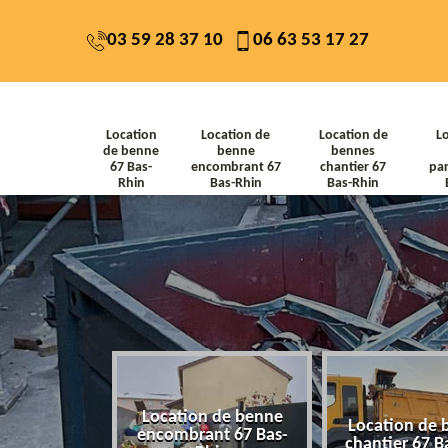
03 59 28 37 10
06 63 53 17 27
Location
Location de
Location de
L
de benne
benne
bennes
67 Bas-
encombrant 67
chantier 67
par
Rhin
Bas-Rhin
Bas-Rhin
Location de benne
de benne 67
Location de 
encombrant 67 Bas-
-Rhin
chantier 67 B