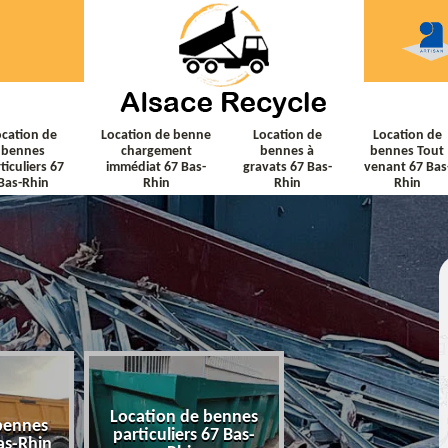
ocation de
Location de benne
Location de
Location de
bennes
chargement
bennes à
bennes Tout
ticuliers 67
immédiat 67 Bas-
gravats 67 Bas-
venant 67 Bas
Bas-Rhin
Rhin
Rhin
Rhin
Location de bennes
Location de ben
bennes
particuliers 67 Bas-
chargement immé
as-Rhin