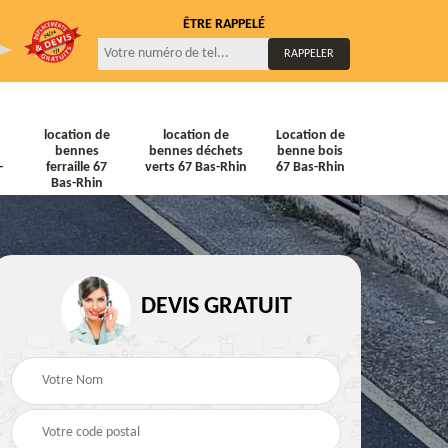
ÊTRE RAPPELÉ
location de
location de
Location de
bennes
bennes déchets
benne bois
-
ferraille 67
verts 67 Bas-Rhin
67 Bas-Rhin
Bas-Rhin
DEVIS GRATUIT
ne
Location de bennes
Location de bennes à
diat
Tout venant 67 Bas-
gravats 67 Bas-Rhin