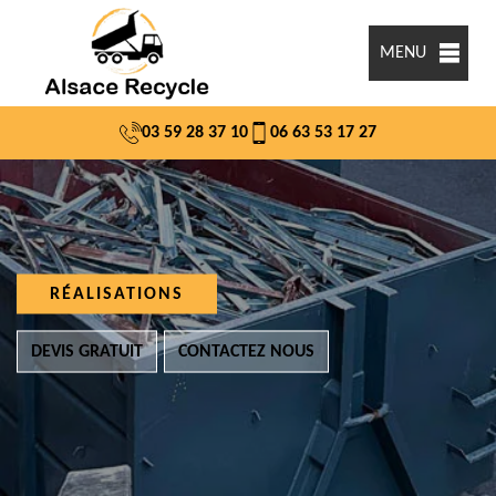
MENU
03 59 28 37 10
06 63 53 17 27
RÉALISATIONS
DEVIS GRATUIT
CONTACTEZ NOUS