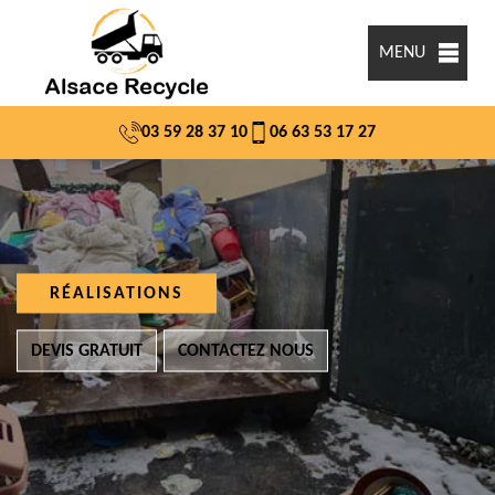
MENU
03 59 28 37 10
06 63 53 17 27
RÉALISATIONS
DEVIS GRATUIT
CONTACTEZ NOUS