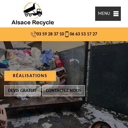
MENU
03 59 28 37 10
06 63 53 17 27
RÉALISATIONS
DEVIS GRATUIT
CONTACTEZ NOUS