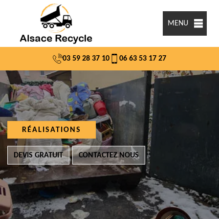
MENU
03 59 28 37 10
06 63 53 17 27
RÉALISATIONS
DEVIS GRATUIT
CONTACTEZ NOUS