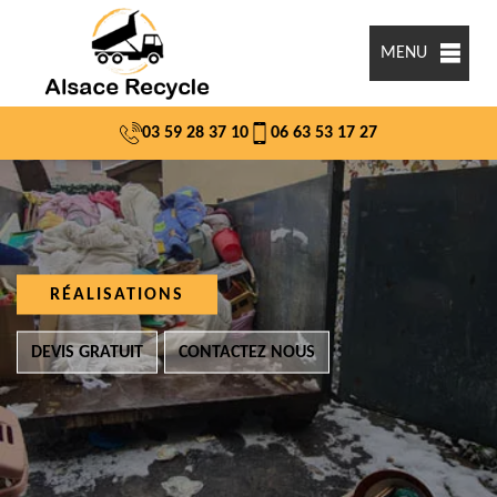
MENU
03 59 28 37 10
06 63 53 17 27
RÉALISATIONS
DEVIS GRATUIT
CONTACTEZ NOUS