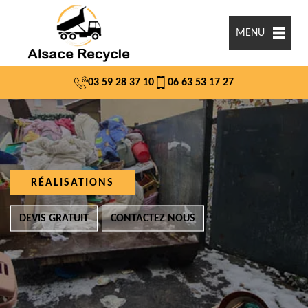
MENU
03 59 28 37 10
06 63 53 17 27
RÉALISATIONS
DEVIS GRATUIT
CONTACTEZ NOUS