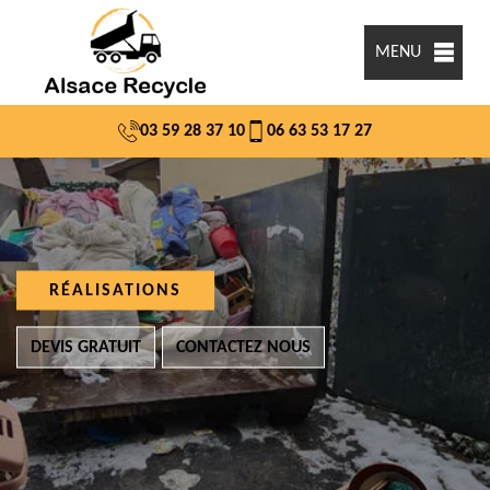
MENU
03 59 28 37 10
06 63 53 17 27
RÉALISATIONS
DEVIS GRATUIT
CONTACTEZ NOUS