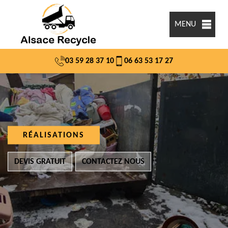
MENU
03 59 28 37 10
06 63 53 17 27
RÉALISATIONS
DEVIS GRATUIT
CONTACTEZ NOUS