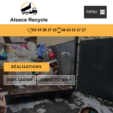
MENU
03 59 28 37 10
06 63 53 17 27
RÉALISATIONS
DEVIS GRATUIT
CONTACTEZ NOUS