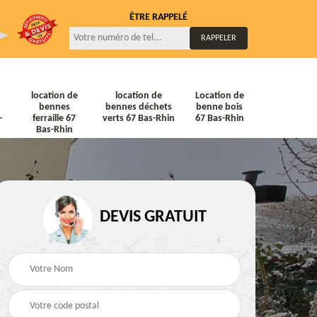
ÊTRE RAPPELÉ
location de
location de
Location de
bennes
bennes déchets
benne bois
-
ferraille 67
verts 67 Bas-Rhin
67 Bas-Rhin
Bas-Rhin
DEVIS GRATUIT
ne
Location de bennes
Location de bennes à
diat
Tout venant 67 Bas-
gravats 67 Bas-Rhin