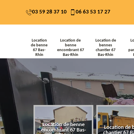
03 59 28 37 10
06 63 53 17 27
Location
Location de
Location de
L
de benne
benne
bennes
67 Bas-
encombrant 67
chantier 67
par
Rhin
Bas-Rhin
Bas-Rhin
Location de benne
de benne 67
Location de 
encombrant 67 Bas-
-Rhin
chantier 67 B