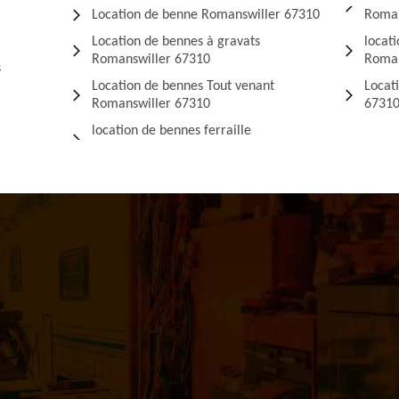
Location de benne Romanswiller 67310
Roman
Location de bennes à gravats
locat
Romanswiller 67310
Roman
s
Location de bennes Tout venant
Locat
Romanswiller 67310
6731
location de bennes ferraille