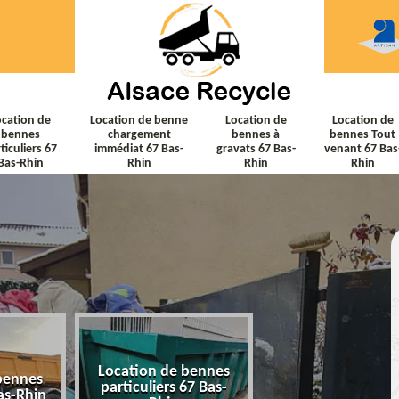
ocation de
Location de benne
Location de
Location de
bennes
chargement
bennes à
bennes Tout
ticuliers 67
immédiat 67 Bas-
gravats 67 Bas-
venant 67 Bas
Bas-Rhin
Rhin
Rhin
Rhin
Location de bennes
Location de ben
bennes
particuliers 67 Bas-
chargement immé
as-Rhin