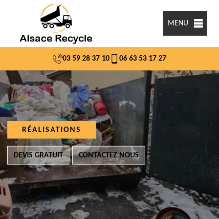
MENU
03 59 28 37 10
06 63 53 17 27
RÉALISATIONS
DEVIS GRATUIT
CONTACTEZ NOUS