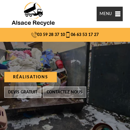
MENU
03 59 28 37 10
06 63 53 17 27
RÉALISATIONS
DEVIS GRATUIT
CONTACTEZ NOUS