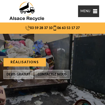
MENU
03 59 28 37 10
06 63 53 17 27
RÉALISATIONS
DEVIS GRATUIT
CONTACTEZ NOUS