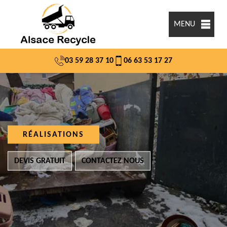
MENU
03 59 28 37 10
06 63 53 17 27
RÉALISATIONS
DEVIS GRATUIT
CONTACTEZ NOUS