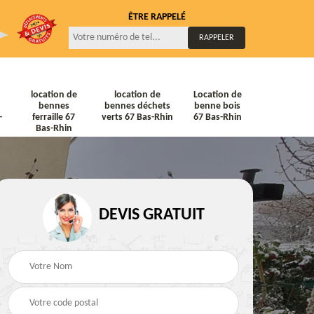
ÊTRE RAPPELÉ
location de
location de
Location de
bennes
bennes déchets
benne bois
-
ferraille 67
verts 67 Bas-Rhin
67 Bas-Rhin
Bas-Rhin
DEVIS GRATUIT
ne
Location de bennes
Location de bennes à
diat
Tout venant 67 Bas-
gravats 67 Bas-Rhin