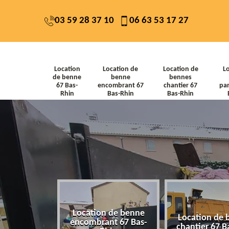
03 59 28 37 10
06 63 53 17 27
Location
Location de
Location de
L
de benne
benne
bennes
67 Bas-
encombrant 67
chantier 67
par
Rhin
Bas-Rhin
Bas-Rhin
Location de benne
de benne 67
Location de 
encombrant 67 Bas-
-Rhin
chantier 67 B