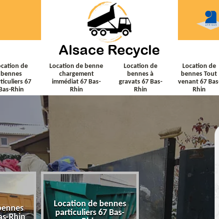
ocation de
Location de benne
Location de
Location de
bennes
chargement
bennes à
bennes Tout
ticuliers 67
immédiat 67 Bas-
gravats 67 Bas-
venant 67 Bas
Bas-Rhin
Rhin
Rhin
Rhin
Location de bennes
Location de ben
bennes
particuliers 67 Bas-
chargement immé
as-Rhin