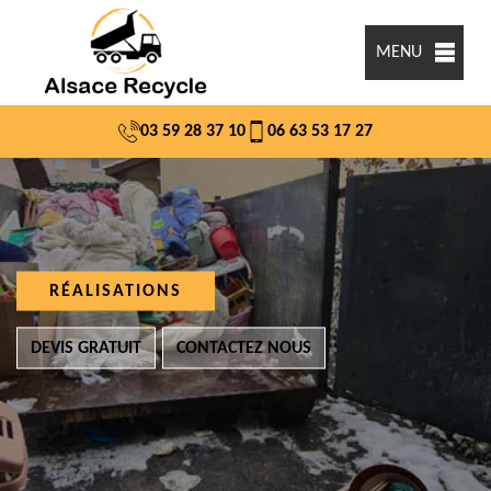
MENU
03 59 28 37 10
06 63 53 17 27
RÉALISATIONS
DEVIS GRATUIT
CONTACTEZ NOUS