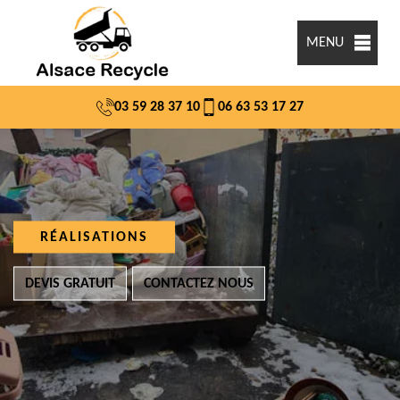
MENU
03 59 28 37 10
06 63 53 17 27
RÉALISATIONS
DEVIS GRATUIT
CONTACTEZ NOUS