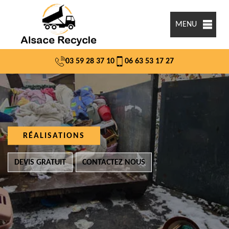
MENU
03 59 28 37 10
06 63 53 17 27
RÉALISATIONS
DEVIS GRATUIT
CONTACTEZ NOUS