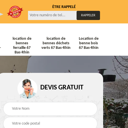
ÊTRE RAPPELÉ
location de
location de
Location de
bennes
bennes déchets
benne bois
-
ferraille 67
verts 67 Bas-Rhin
67 Bas-Rhin
Bas-Rhin
DEVIS GRATUIT
ne
Location de bennes
Location de bennes à
diat
Tout venant 67 Bas-
gravats 67 Bas-Rhin