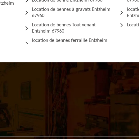
Location de benne Entzheim 67960
6796
ntzheim
Location de bennes à gravats Entzheim
locat
67960
Entzh
s
Location de bennes Tout venant
Locat
Entzheim 67960
location de bennes ferraille Entzheim