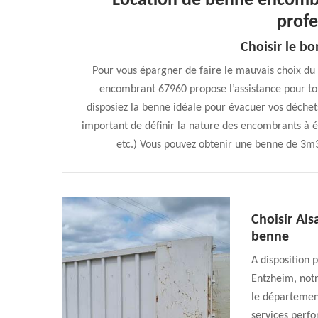
Location de benne encomb
profe
Choisir le b
Pour vous épargner de faire le mauvais choix du
encombrant 67960 propose l’assistance pour to
disposiez la benne idéale pour évacuer vos déche
important de définir la nature des encombrants à év
etc.) Vous pouvez obtenir une benne de 3m3
Choisir Al
benne
A disposition 
Entzheim, notr
le département
services perfo