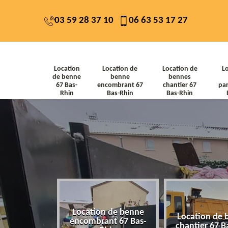
03 59 28 37 10
06 63 53 17 27
Location
Location de
Location de
L
de benne
benne
bennes
67 Bas-
encombrant 67
chantier 67
par
Rhin
Bas-Rhin
Bas-Rhin
Location de benne
de benne 67
Location de 
encombrant 67 Bas-
-Rhin
chantier 67 B