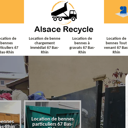
ocation de
Location de benne
Location de
Location de
bennes
chargement
bennes à
bennes Tout
ticuliers 67
immédiat 67 Bas-
gravats 67 Bas-
venant 67 Bas
Bas-Rhin
Rhin
Rhin
Rhin
Location de bennes
Location de ben
bennes
particuliers 67 Bas-
chargement immé
as-Rhin