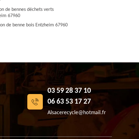
0
ion de bennes déchets verts
eim 67960
ion de benne bois Entzheim 67960
03 59 28 37 10
06 63 53 17 27
Alsacerecycle@hotmail.fr