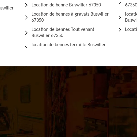
Location de benne Buswiller 67350
6735
swiller
Location de bennes à gravats Buswiller
locat
67350
Buswi
s
Location de bennes Tout venant
Locat
Buswiller 67350
location de bennes ferraille Buswiller