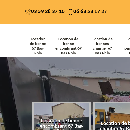
03 59 28 37 10
06 63 53 17 27
Location
Location de
Location de
L
de benne
benne
bennes
67 Bas-
encombrant 67
chantier 67
par
Rhin
Bas-Rhin
Bas-Rhin
Location de benne
de benne 67
Location de 
encombrant 67 Bas-
-Rhin
chantier 67 B