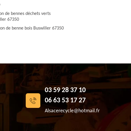
0
ion de bennes déchets verts
ller 67350
ion de benne bois Buswiller 67350
03 59 28 37 10
06 63 53 17 27
Alsacerecycle@hotmail.fr