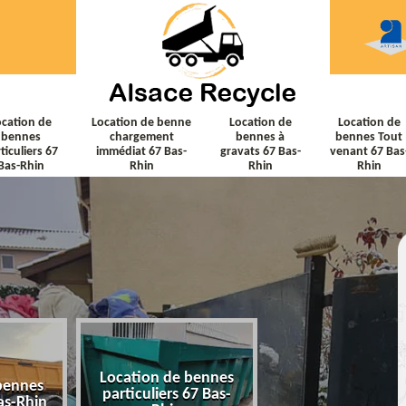
ocation de
Location de benne
Location de
Location de
bennes
chargement
bennes à
bennes Tout
ticuliers 67
immédiat 67 Bas-
gravats 67 Bas-
venant 67 Bas
Bas-Rhin
Rhin
Rhin
Rhin
Location de bennes
Location de ben
bennes
particuliers 67 Bas-
chargement immé
as-Rhin