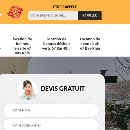
ÊTRE RAPPELÉ
location de
location de
Location de
bennes
bennes déchets
benne bois
-
ferraille 67
verts 67 Bas-Rhin
67 Bas-Rhin
Bas-Rhin
DEVIS GRATUIT
ne
Location de bennes
Location de bennes à
diat
Tout venant 67 Bas-
gravats 67 Bas-Rhin