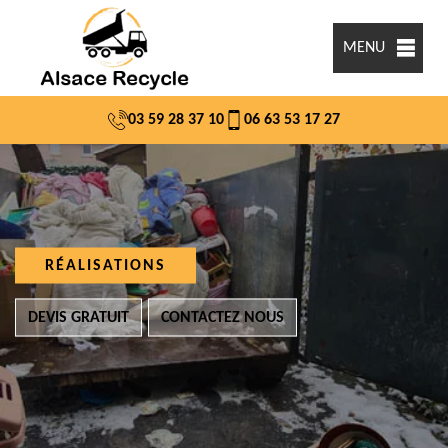
MENU
03 59 28 37 10
06 63 53 17 27
RÉALISATIONS
DEVIS GRATUIT
CONTACTEZ NOUS