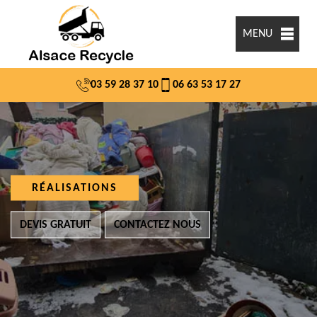
MENU
03 59 28 37 10
06 63 53 17 27
RÉALISATIONS
DEVIS GRATUIT
CONTACTEZ NOUS