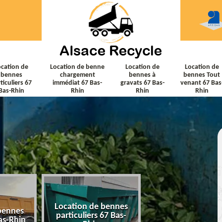
ocation de
Location de benne
Location de
Location de
bennes
chargement
bennes à
bennes Tout
ticuliers 67
immédiat 67 Bas-
gravats 67 Bas-
venant 67 Bas
Bas-Rhin
Rhin
Rhin
Rhin
Location de bennes
Location de ben
bennes
particuliers 67 Bas-
chargement immé
as-Rhin