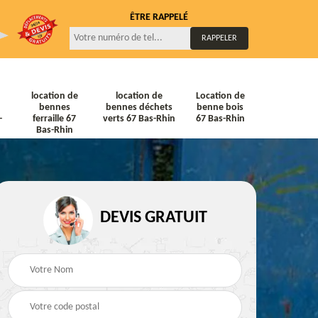
ÊTRE RAPPELÉ
location de
location de
Location de
bennes
bennes déchets
benne bois
-
ferraille 67
verts 67 Bas-Rhin
67 Bas-Rhin
Bas-Rhin
DEVIS GRATUIT
ne
Location de bennes
Location de bennes à
diat
Tout venant 67 Bas-
gravats 67 Bas-Rhin