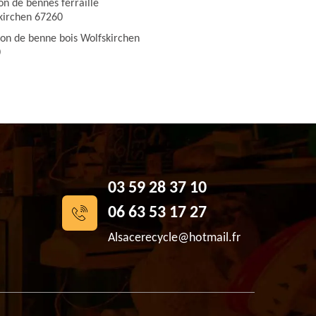
on de bennes ferraille
kirchen 67260
ion de benne bois Wolfskirchen
0
03 59 28 37 10
06 63 53 17 27
Alsacerecycle@hotmail.fr