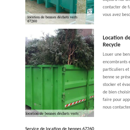
contacter de f
vous avez beso
Location d
Recycle
Louer une benn
encombrants e
particuliers e
benne se prése
stocker et éva
de bien choisi
faire pour app
nous contacte
Service de location de bennes 67260