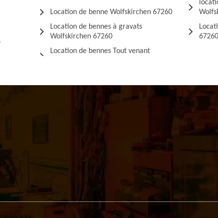
locati
Location de benne Wolfskirchen 67260
Wolfs
Location de bennes à gravats
Locat
Wolfskirchen 67260
6726
s
Location de bennes Tout venant