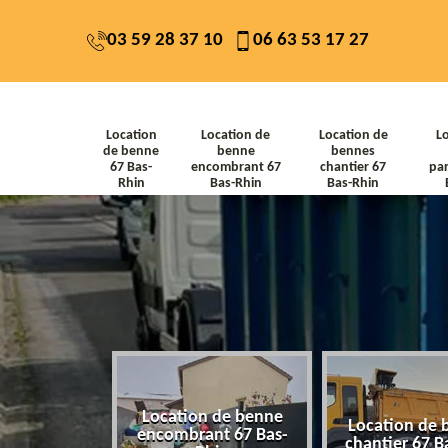
03 59 28 37 10
06 63 53 17 27
Location
Location de
Location de
L
de benne
benne
bennes
67 Bas-
encombrant 67
chantier 67
par
Rhin
Bas-Rhin
Bas-Rhin
Location de benne
de benne 67
Location de 
encombrant 67 Bas-
-Rhin
chantier 67 B