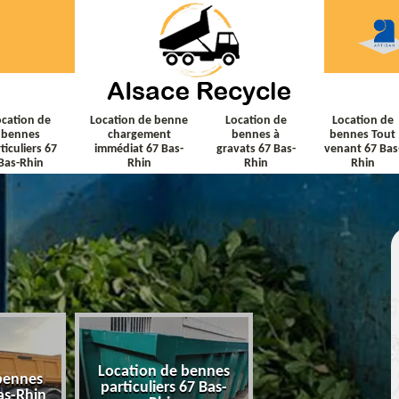
ocation de
Location de benne
Location de
Location de
bennes
chargement
bennes à
bennes Tout
ticuliers 67
immédiat 67 Bas-
gravats 67 Bas-
venant 67 Bas
Bas-Rhin
Rhin
Rhin
Rhin
Location de bennes
Location de ben
bennes
particuliers 67 Bas-
chargement immé
as-Rhin