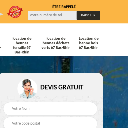
ÊTRE RAPPELÉ
location de
location de
Location de
bennes
bennes déchets
benne bois
-
ferraille 67
verts 67 Bas-Rhin
67 Bas-Rhin
Bas-Rhin
DEVIS GRATUIT
ne
Location de bennes
Location de bennes à
diat
Tout venant 67 Bas-
gravats 67 Bas-Rhin