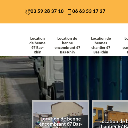
03 59 28 37 10
06 63 53 17 27
Location
Location de
Location de
L
de benne
benne
bennes
67 Bas-
encombrant 67
chantier 67
par
Rhin
Bas-Rhin
Bas-Rhin
Location de benne
de benne 67
Location de 
encombrant 67 Bas-
-Rhin
chantier 67 B