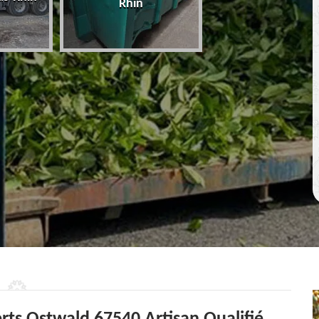
Rhin
67 Bas-Rhin