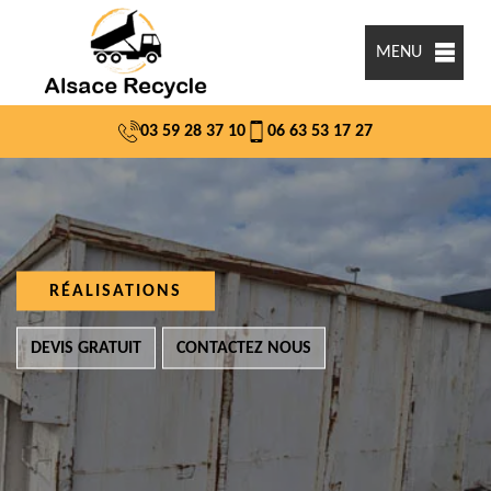
MENU
03 59 28 37 10
06 63 53 17 27
RÉALISATIONS
DEVIS GRATUIT
CONTACTEZ NOUS