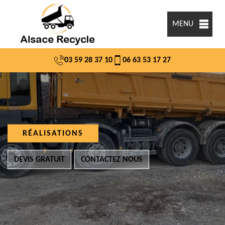
MENU
03 59 28 37 10
06 63 53 17 27
RÉALISATIONS
DEVIS GRATUIT
CONTACTEZ NOUS