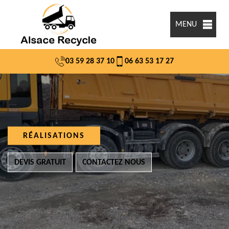
MENU
03 59 28 37 10
06 63 53 17 27
RÉALISATIONS
DEVIS GRATUIT
CONTACTEZ NOUS