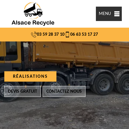
MENU
03 59 28 37 10
06 63 53 17 27
RÉALISATIONS
DEVIS GRATUIT
CONTACTEZ NOUS