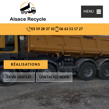
MENU
03 59 28 37 10
06 63 53 17 27
RÉALISATIONS
DEVIS GRATUIT
CONTACTEZ NOUS