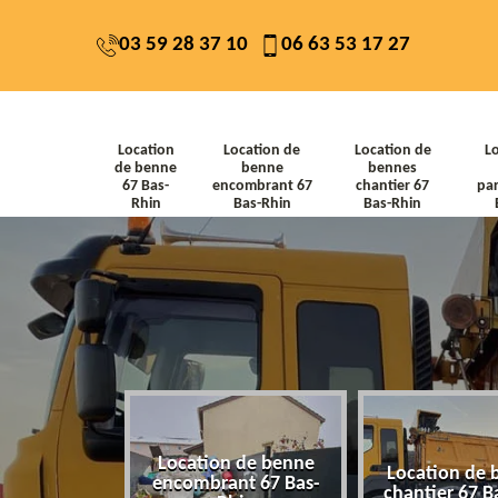
03 59 28 37 10
06 63 53 17 27
Location
Location de
Location de
L
de benne
benne
bennes
67 Bas-
encombrant 67
chantier 67
par
Rhin
Bas-Rhin
Bas-Rhin
Location de benne
de benne 67
Location de 
encombrant 67 Bas-
-Rhin
chantier 67 B