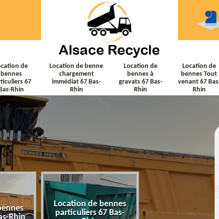
ocation de
Location de benne
Location de
Location de
bennes
chargement
bennes à
bennes Tout
ticuliers 67
immédiat 67 Bas-
gravats 67 Bas-
venant 67 Bas
Bas-Rhin
Rhin
Rhin
Rhin
Location de bennes
Location de ben
bennes
particuliers 67 Bas-
chargement immé
as-Rhin