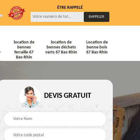
ÊTRE RAPPELÉ
location de
location de
Location de
bennes
bennes déchets
benne bois
-
ferraille 67
verts 67 Bas-Rhin
67 Bas-Rhin
Bas-Rhin
DEVIS GRATUIT
ne
Location de bennes
Location de bennes à
diat
Tout venant 67 Bas-
gravats 67 Bas-Rhin