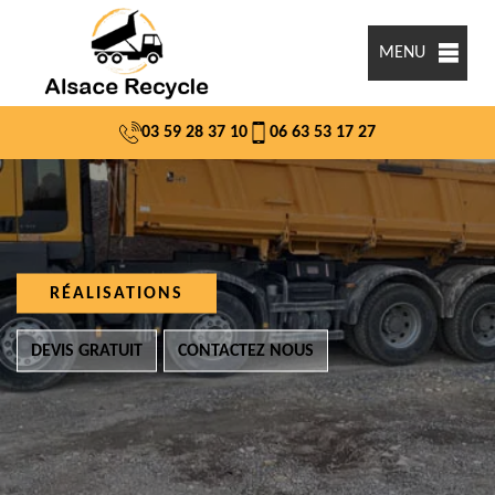
MENU
03 59 28 37 10
06 63 53 17 27
RÉALISATIONS
DEVIS GRATUIT
CONTACTEZ NOUS